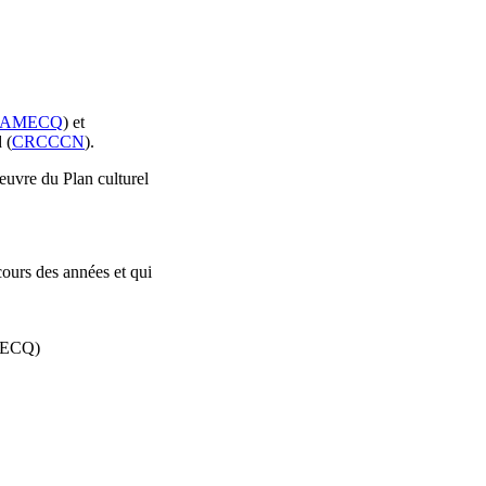
AMECQ
) et
 (
CRCCCN
).
oeuvre du Plan culturel
cours des années et qui
AMECQ)