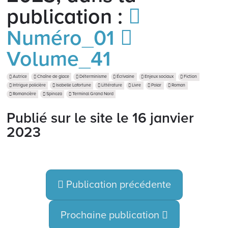
publication :
Numéro_01
Volume_41
Autrice
Chaîne de glace
Déterminisme
Écrivaine
Enjeux sociaux
Fiction
Intrigue policière
Isabelle Lafortune
Littérature
Livre
Polar
Roman
Romancière
Spinoza
Terminal Grand Nord
Publié sur le site le
16 janvier
2023
Publication précédente
Prochaine publication