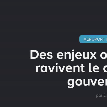
AÉROPORT 
Des enjeux o
ravivent le 
gouve
par Ér