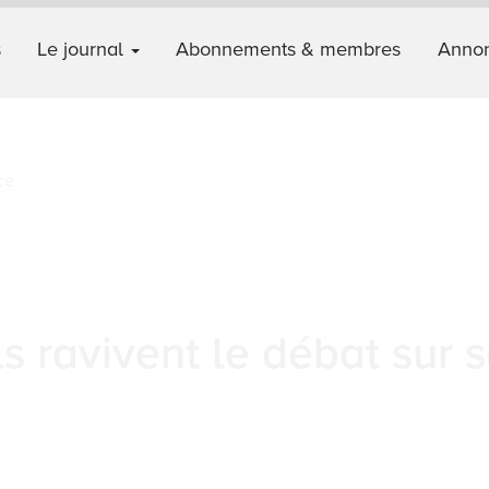
s
Le journal
Abonnements & membres
Annon
s ravivent le débat sur