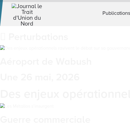
Publication
Perturbations
Aéroport de Wabush
Une 26 mai, 2026
Des enjeux opérationnel
Guerre commerciale