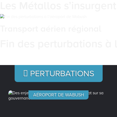
Les Métallos s’insurgent
Transport aérien régional
Fin des perturbations à
PERTURBATIONS
AÉROPORT DE WABUSH