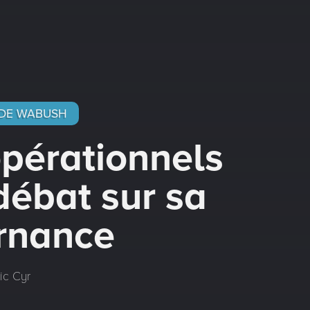
DE WABUSH
pérationnels
débat sur sa
rnance
ic Cyr