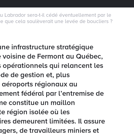
u Labrador sera-t-il cédé éventuellement par le
 que cela soulèverait une levée de boucliers ?
ne infrastructure stratégique
le voisine de Fermont au Québec,
s opérationnels qui relancent les
de de gestion et, plus
ts aéroports régionaux au
ement fédéral par l’entremise de
me constitue un maillon
te région isolée où les
aires demeurent limitées. Il assure
ers, de travailleurs miniers et