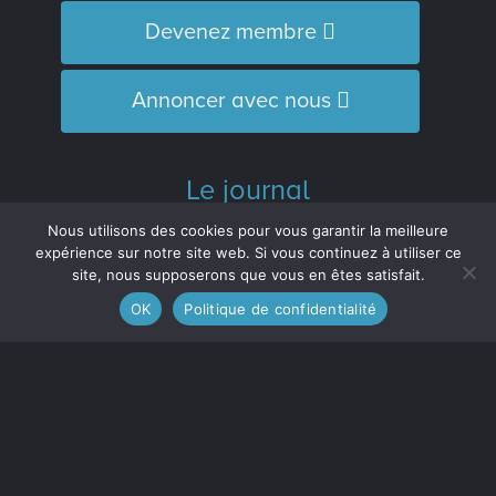
Devenez membre
Annoncer avec nous
Le journal
L’Équipe
Nous utilisons des cookies pour vous garantir la meilleure
Historique
expérience sur notre site web. Si vous continuez à utiliser ce
site, nous supposerons que vous en êtes satisfait.
Distinctions
OK
Politique de confidentialité
M’inscrire à l’infolettre
Le journal est membre :
de l'Association des médias écrits
communautaires du Québec (
AMECQ
) et
du Conseil de la culture et des
communications de la Côte-Nord
(
CRCCCN
).