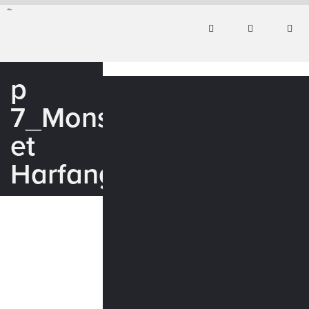
p
7_Monsieur
et
Harfang_WEB