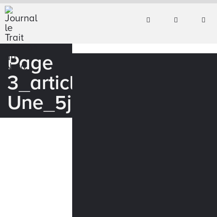
Page
3_article
Une_5juin_WEB