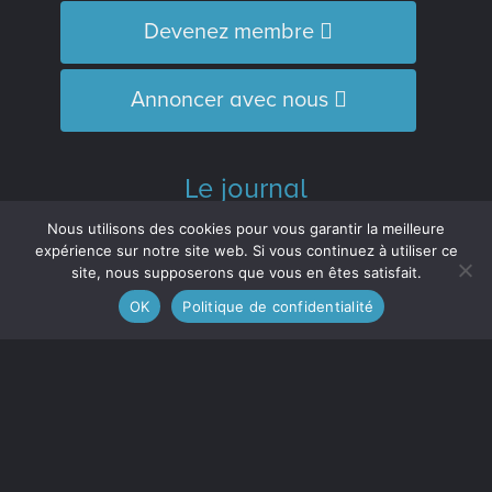
Devenez membre
Annoncer avec nous
Le journal
L’Équipe
Nous utilisons des cookies pour vous garantir la meilleure
Historique
expérience sur notre site web. Si vous continuez à utiliser ce
site, nous supposerons que vous en êtes satisfait.
Distinctions
OK
Politique de confidentialité
M’inscrire à l’infolettre
Le journal est membre :
de l'Association des médias écrits
communautaires du Québec (
AMECQ
) et
du Conseil de la culture et des
communications de la Côte-Nord
(
CRCCCN
).