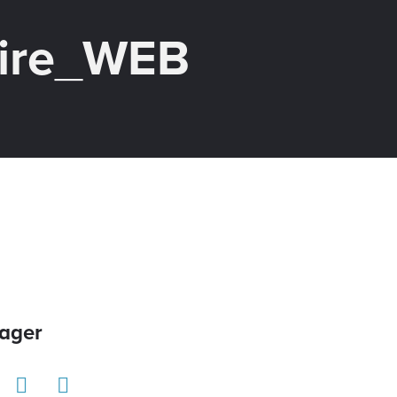
oire_WEB
ager