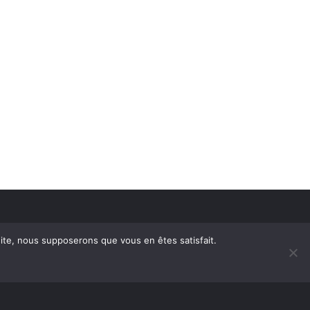
 site, nous supposerons que vous en êtes satisfait.
embre
Annoncer avec nous