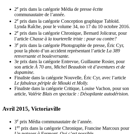
e
2
prix dans la catégorie Média de presse écrite
communautaire de l’année.
e
2
prix dans la catégorie Conception graphique Tabloïd.
Lynda Raîche, pour le volume 34, no 17 du 10 octobre 2016.
e
2
prix dans la catégorie Chronique, Bernard Jolicœur, pour
l’article
Chasse à la tourterelle triste : pour ou contre?
e
3
prix dans la catégorie Photographie de presse, Éric Cyr,
pour la photo d’un accident représentant l’article
La 389
renversante et bouleversante.
3e prix dans la catégorie Entrevue, Guillaume Rosier, pour
son article
À 70 ans, Michel Beaudoin vit d’aventures et de
dopamine.
Finaliste dans la catégorie Nouvelle, Éric Cyr, avec l’article
Le fabuleux périple de Miouki et Molly.
Finaliste dans la catégorie Critique, Louise Vachon, pour son
article,
Valérie Blais en spectacle : Désopilante autodérision.
Avril 2015, Victoriaville
e
3
prix Média communautaire de l’année.
er
1
prix dans la catégorie Chronique, Francine Marcoux pour
Un potager à Fermont, Oui c’est possible.