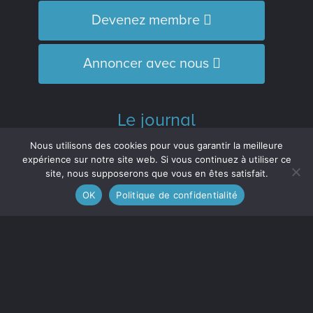
Devenez membre
Annoncer avec nous
Le journal
L’Équipe
Nous utilisons des cookies pour vous garantir la meilleure
Historique
expérience sur notre site web. Si vous continuez à utiliser ce
site, nous supposerons que vous en êtes satisfait.
Distinctions
OK
Politique de confidentialité
M’inscrire à l’infolettre
Le journal est membre :
de l'Association des médias écrits
communautaires du Québec (
AMECQ
) et
du Conseil de la culture et des
communications de la Côte-Nord
(
CRCCCN
).