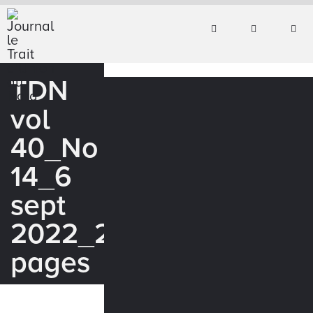
TDN
vol
40_No
14_6
sept
2022_24
pages