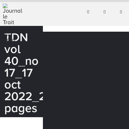
TDN
vol
40_no
17_17
oct
2022_24
pages