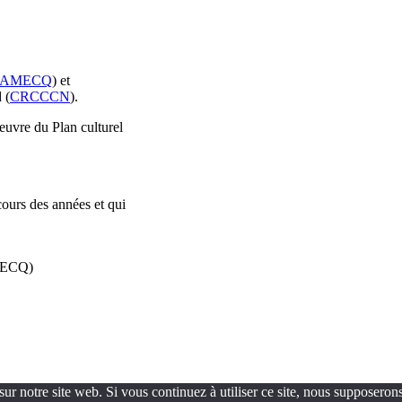
AMECQ
) et
 (
CRCCCN
).
oeuvre du Plan culturel
cours des années et qui
AMECQ)
ur notre site web. Si vous continuez à utiliser ce site, nous supposerons 