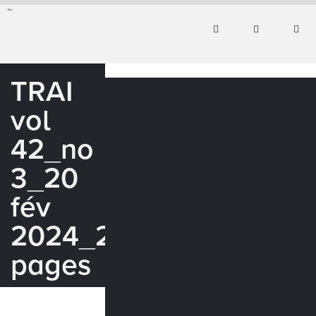
TRAI
vol
42_no
3_20
fév
2024_24
pages