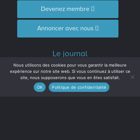
Devenez membre
Annoncer avec nous
Le journal
L’Équipe
Nous utilisons des cookies pour vous garantir la meilleure
Historique
expérience sur notre site web. Si vous continuez à utiliser ce
site, nous supposerons que vous en êtes satisfait.
Distinctions
OK
Politique de confidentialité
M’inscrire à l’infolettre
Le journal est membre :
de l'Association des médias écrits
communautaires du Québec (
AMECQ
) et
du Conseil de la culture et des
communications de la Côte-Nord
(
CRCCCN
).