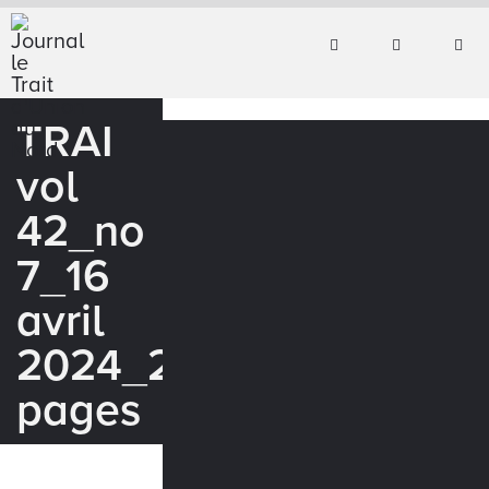
TRAI
vol
42_no
7_16
avril
2024_24
pages