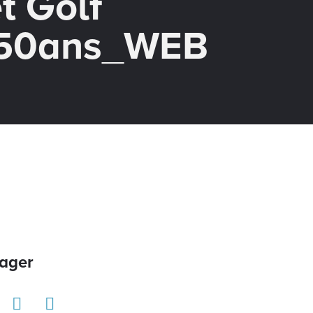
t Golf
50ans_WEB
ager