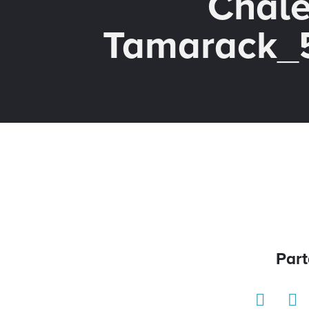
Chale
Tamarack_
Part