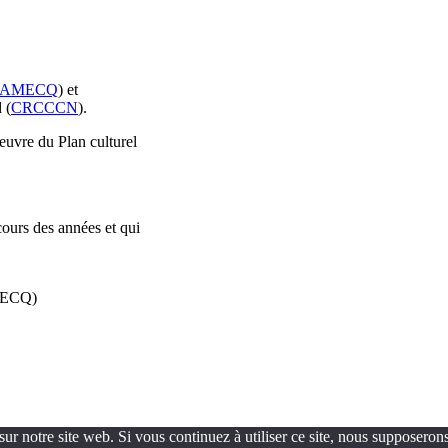
AMECQ
) et
 (
CRCCCN
).
oeuvre du Plan culturel
cours des années et qui
AMECQ)
ur notre site web. Si vous continuez à utiliser ce site, nous supposerons 