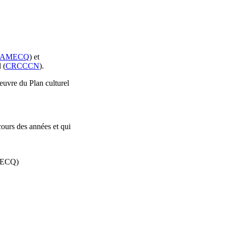
AMECQ
) et
 (
CRCCCN
).
oeuvre du Plan culturel
cours des années et qui
AMECQ)