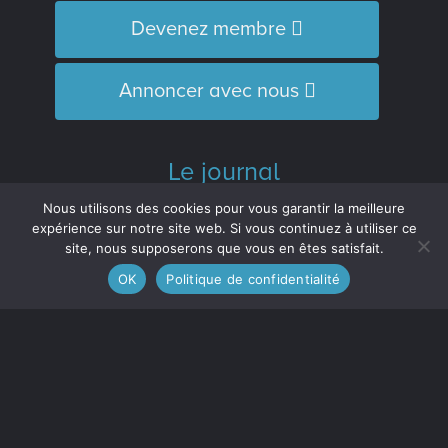
Devenez membre
Annoncer avec nous
Le journal
L’Équipe
Nous utilisons des cookies pour vous garantir la meilleure
Historique
expérience sur notre site web. Si vous continuez à utiliser ce
site, nous supposerons que vous en êtes satisfait.
Distinctions
OK
Politique de confidentialité
M’inscrire à l’infolettre
Le journal est membre :
de l'Association des médias écrits
communautaires du Québec (
AMECQ
) et
du Conseil de la culture et des
communications de la Côte-Nord
(
CRCCCN
).