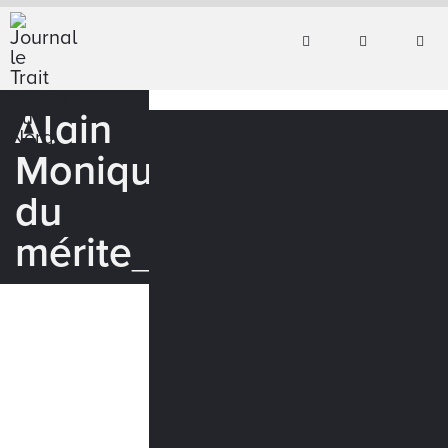
Alain
Monique_Ordre
du
mérite_WEB