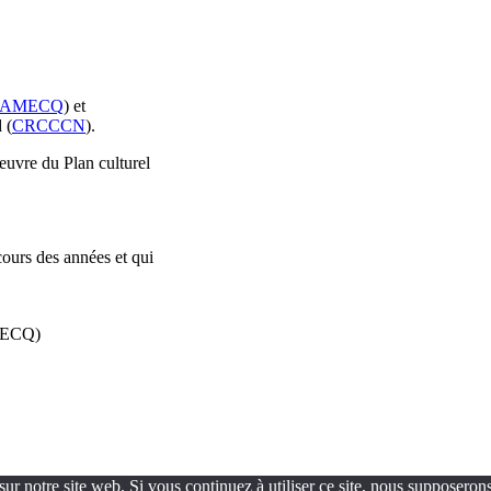
AMECQ
) et
 (
CRCCCN
).
oeuvre du Plan culturel
cours des années et qui
AMECQ)
ur notre site web. Si vous continuez à utiliser ce site, nous supposerons 