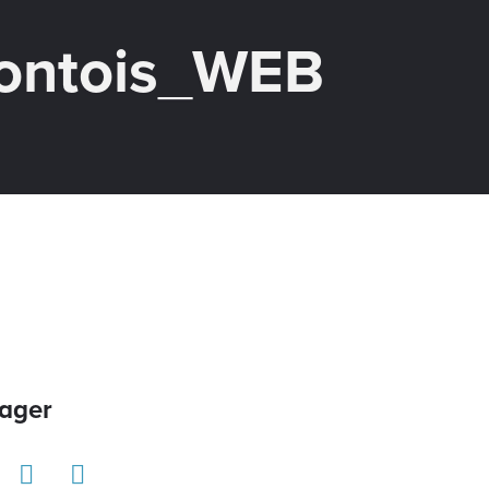
montois_WEB
ager