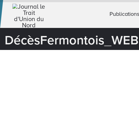
Publication
DécèsFermontois_WEB