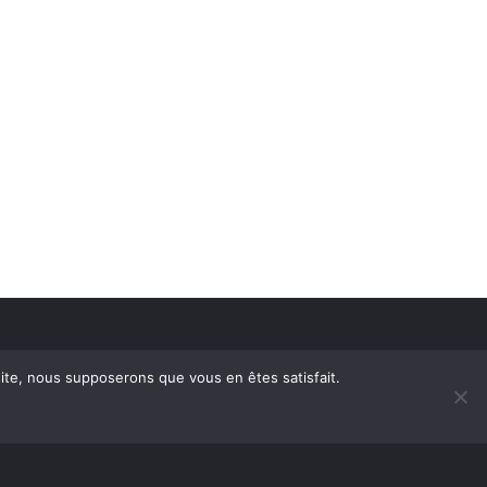
 site, nous supposerons que vous en êtes satisfait.
embre
Annoncer avec nous