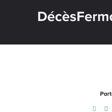
DécèsFer
Part