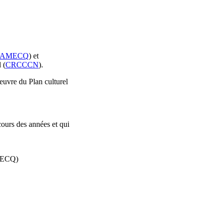
AMECQ
) et
 (
CRCCCN
).
oeuvre du Plan culturel
cours des années et qui
AMECQ)