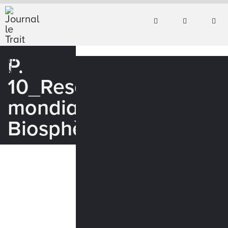
P.
10_Reserve
mondiale
Biosphère_WEB