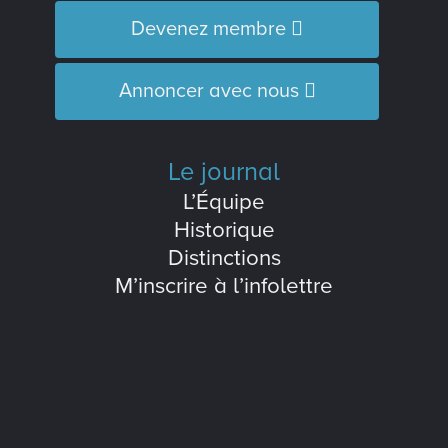
Devenez membre
Annoncer avec nous
Le journal
L’Équipe
Historique
Distinctions
M’inscrire à l’infolettre
Le journal est membre :
de l'Association des médias écrits
communautaires du Québec (
AMECQ
) et
du Conseil de la culture et des
communications de la Côte-Nord
(
CRCCCN
).