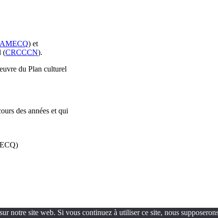
AMECQ
) et
 (
CRCCCN
).
oeuvre du Plan culturel
cours des années et qui
AMECQ)
ur notre site web. Si vous continuez à utiliser ce site, nous supposerons 