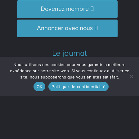
Devenez membre
Annoncer avec nous
Le journal
L’Équipe
Nous utilisons des cookies pour vous garantir la meilleure
Historique
expérience sur notre site web. Si vous continuez à utiliser ce
site, nous supposerons que vous en êtes satisfait.
Distinctions
OK
Politique de confidentialité
M’inscrire à l’infolettre
Le journal est membre :
de l'Association des médias écrits
communautaires du Québec (
AMECQ
) et
du Conseil de la culture et des
communications de la Côte-Nord
(
CRCCCN
).