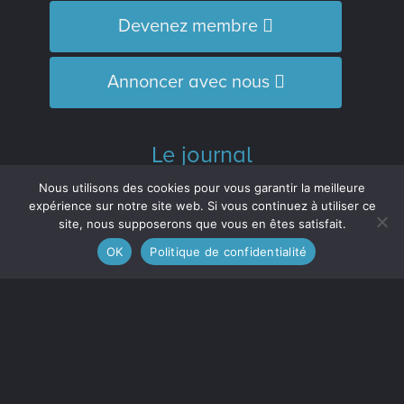
Devenez membre
Annoncer avec nous
Le journal
L’Équipe
Nous utilisons des cookies pour vous garantir la meilleure
Historique
expérience sur notre site web. Si vous continuez à utiliser ce
site, nous supposerons que vous en êtes satisfait.
Distinctions
OK
Politique de confidentialité
M’inscrire à l’infolettre
Le journal est membre :
de l'Association des médias écrits
communautaires du Québec (
AMECQ
) et
du Conseil de la culture et des
communications de la Côte-Nord
(
CRCCCN
).