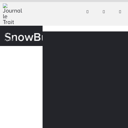
SnowBulance_cmyk_8