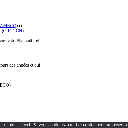
AMECQ
) et
 (
CRCCCN
).
oeuvre du Plan culturel
cours des années et qui
AMECQ)
ur notre site web. Si vous continuez à utiliser ce site, nous supposerons 