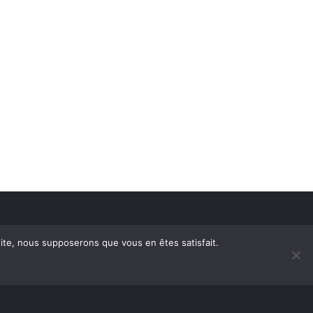
 site, nous supposerons que vous en êtes satisfait.
embre
Annoncer avec nous