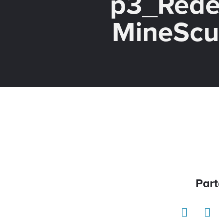
p3_Rede
MineScu
Part