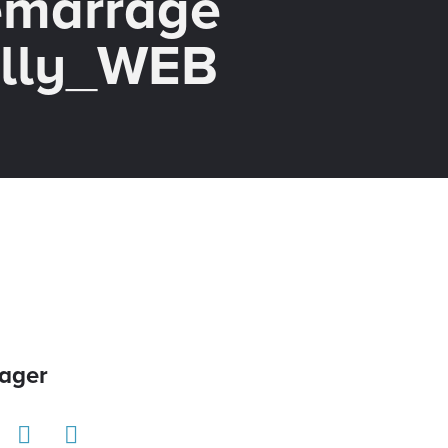
́marrage
lly_WEB
ager