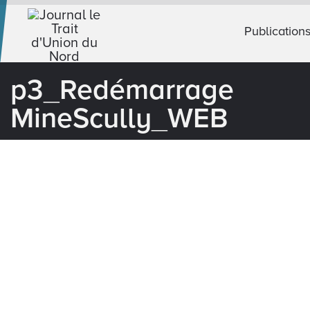
Publication
p3_Redémarrage
MineScully_WEB