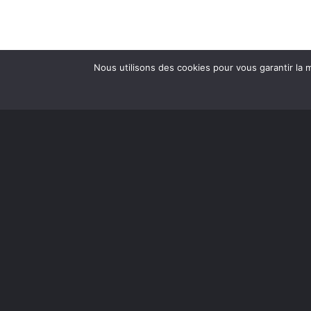
Nous utilisons des cookies pour vous garantir la m
Le journal
L’Équipe
Historique
Distinctions
M’inscrire à l’infolettre