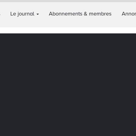
s
Le journal
Abonnements & membres
Annon
p