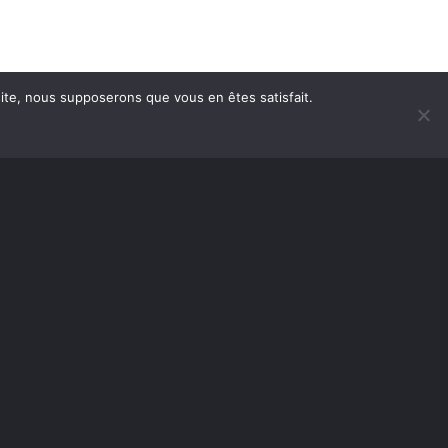
 site, nous supposerons que vous en êtes satisfait.
embre
Annoncer avec nous
Le média écrit aimerait remercier tous ceux qui nous
ont soutenus au cours des années et qui contribuent
à la pérennité de ses activités :
Culture et Communications Québec
Association des médias écrits communautaires