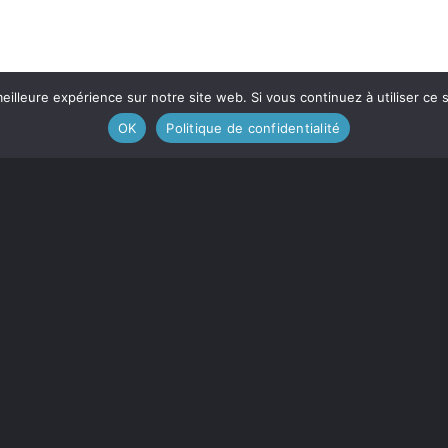
eilleure expérience sur notre site web. Si vous continuez à utiliser ce
OK
Politique de confidentialité
Contactez-nous
Devenez m
Le journal est membre :
de l'Association des médias écrits
communautaires du Québec (
AMECQ
) et
du Conseil de la culture et des communications
de la Côte-Nord (
CRCCCN
).