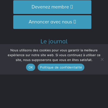
Devenez membre
Annoncer avec nous
Le journal
L’Équipe
Nous utilisons des cookies pour vous garantir la meilleure
Historique
expérience sur notre site web. Si vous continuez à utiliser ce
site, nous supposerons que vous en êtes satisfait.
Distinctions
OK
Politique de confidentialité
M’inscrire à l’infolettre
Le journal est membre :
de l'Association des médias écrits
communautaires du Québec (
AMECQ
) et
du Conseil de la culture et des
communications de la Côte-Nord
(
CRCCCN
).