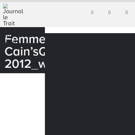
Femme
Cain’sQuest
2012_web