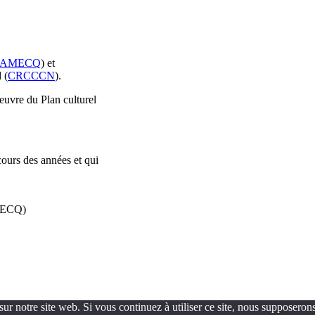
AMECQ
) et
 (
CRCCCN
).
oeuvre du Plan culturel
cours des années et qui
AMECQ)
ur notre site web. Si vous continuez à utiliser ce site, nous supposerons 