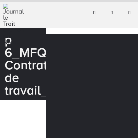
p
6_MFQ-
Contrat
de
travail_WEB