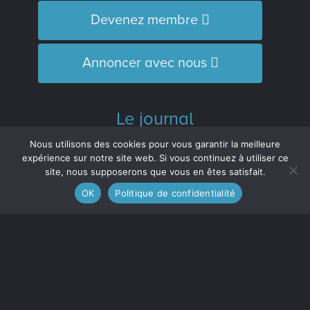
Devenez membre
Annoncer avec nous
Le journal
L’Équipe
Nous utilisons des cookies pour vous garantir la meilleure
Historique
expérience sur notre site web. Si vous continuez à utiliser ce
site, nous supposerons que vous en êtes satisfait.
Distinctions
OK
Politique de confidentialité
M’inscrire à l’infolettre
Le journal est membre :
de l'Association des médias écrits
communautaires du Québec (
AMECQ
) et
du Conseil de la culture et des
communications de la Côte-Nord
(
CRCCCN
).