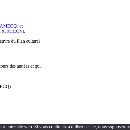
AMECQ
) et
 (
CRCCCN
).
oeuvre du Plan culturel
cours des années et qui
AMECQ)
ur notre site web. Si vous continuez à utiliser ce site, nous supposerons 