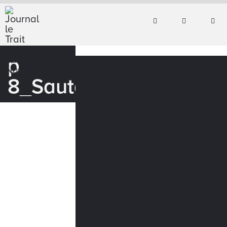
p
8_Sautage_JBlanchet