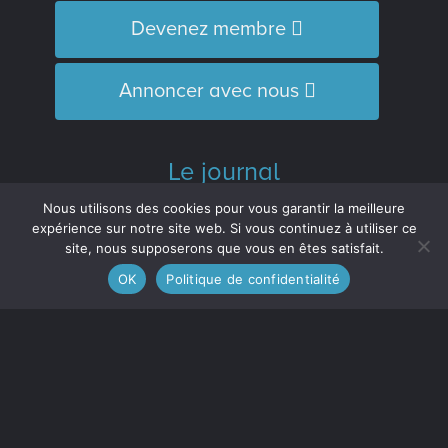
Devenez membre
Annoncer avec nous
Le journal
L’Équipe
Nous utilisons des cookies pour vous garantir la meilleure
Historique
expérience sur notre site web. Si vous continuez à utiliser ce
site, nous supposerons que vous en êtes satisfait.
Distinctions
OK
Politique de confidentialité
M’inscrire à l’infolettre
Le journal est membre :
de l'Association des médias écrits
communautaires du Québec (
AMECQ
) et
du Conseil de la culture et des
communications de la Côte-Nord
(
CRCCCN
).