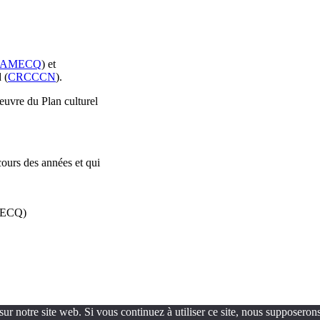
AMECQ
) et
 (
CRCCCN
).
oeuvre du Plan culturel
cours des années et qui
AMECQ)
ur notre site web. Si vous continuez à utiliser ce site, nous supposerons 