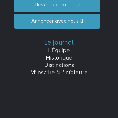
Devenez membre
Annoncer avec nous
Le journal
L’Équipe
Historique
Distinctions
M’inscrire à l’infolettre
Le journal est membre :
de l'Association des médias écrits
communautaires du Québec (
AMECQ
) et
du Conseil de la culture et des
communications de la Côte-Nord
(
CRCCCN
).