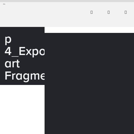
p
4_Exposition
art
Fragments_WEB