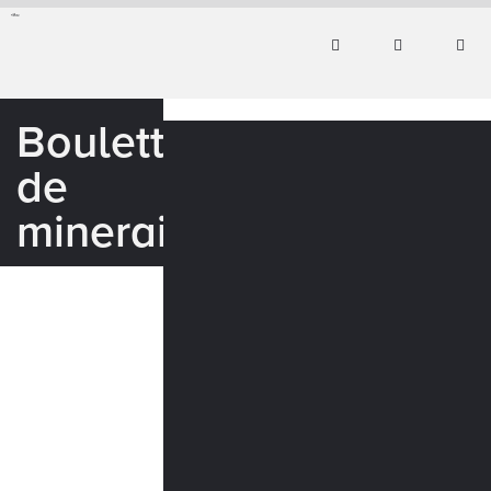
Boulettes
de
minerai_WEB