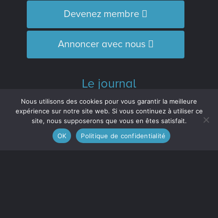
Devenez membre
Annoncer avec nous
Le journal
L’Équipe
Nous utilisons des cookies pour vous garantir la meilleure
Historique
expérience sur notre site web. Si vous continuez à utiliser ce
site, nous supposerons que vous en êtes satisfait.
Distinctions
OK
Politique de confidentialité
M’inscrire à l’infolettre
Le journal est membre :
de l'Association des médias écrits
communautaires du Québec (
AMECQ
) et
du Conseil de la culture et des
communications de la Côte-Nord
(
CRCCCN
).