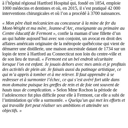
à l’hôpital régional Hartford Hospital qui, fondé en 1854, emploie
1000 médecins et dentistes et où, en 2015, il s’est pratiqué 42 000
interventions chirurgicales et où l’on a procédé à 3700 naissances.
« Mon père était mécanicien au concasseur à la mine de fer du
Mont-Wright et ma mère, Jeanne-d’Arc, enseignante au primaire au
Centre éducatif de Fermont »
, confie la maman d’une fillette d’un
an qui habite aujourd’hui avec son conjoint, un avocat en droit des
affaires américain originaire de la métropole québécoise qui vient de
démarrer une distillerie, une maison ancestrale datant de 1734 sur un
lopin de terre à Hartford au Connecticut non loin du centre-ville et
de son lieu de travail.
« Fermont est un bel endroit sécuritaire
lorsque l’on est enfant. Je jouais dehors avec mes amis et je profitais
des activités de plein air. Je faisais aussi du patinage artistique, ce
qui m’a appris à tomber et à me relever. Il faut apprendre à se
redresser et à surmonter l’échec, ce qui s’est avéré fort utile dans
mon domaine puisque les greffes de rein et de foie ont souvent de
hauts taux de complication. »
Selon Mme Rochon la période de
l’adolescence fut plus difficile pour elle à Fermont, car elle a subi de
l’intimidation qu’elle a surmontée.
« Quelqu’un qui met les efforts et
qui travaille fort peut réaliser ses ambitions et atteindre ses
objectifs. »