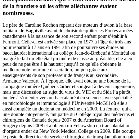
de la frontière où les offres alléchantes étaient
nombreuses.
Le père de Caroline Rochon réparait des moteurs d’avion à la base
militaire de Bagotville avant de choisir de quitter les Forces armées
canadiennes à la naissance de son second enfant pour s’établir à
Fermont. Celle-ci est arrivée sur place en 1977 à l’âge de trois ans
pour repartir à 17 ans en 1991 afin de poursuivre ses études au
baccalauréat international au collège Jean-de-Brébeuf à Montréal où,
malgré le fait qu’elle était première de classe au préalable, elle a eu
peur de ne pas être à la hauteur jusqu’à ce qu’elle obtienne la
meilleure note pour une dissertation, un peu grâce aux
enseignements de son professeur de français au secondaire,
Armande Valcourt. À l’époque, elle avait obtenu une bourse de la
compagnie minière Québec Cartier et songeait à devenir ingénieure,
mais une discussion au sujet du virus du VIH et du Sida l’a plutôt
incitée à s’orienter vers un baccalauréat en sciences avec spécialité
en microbiologie et immunologie à l’Université McGill où elle a
aussi complété un doctorat en médecine en 2000. La femme, qui a
une double citoyenneté, fait partie du Collège royal des médecins et
chirurgiens du Canada depuis 2007 et du American Board of
Surgery depuis 2008 et a obtenu un Fellowship en transplantation
d’organe entier du New York Medical College en 2009. Elle occupe
le poste de directrice du service chirurgical de transplantation rénale