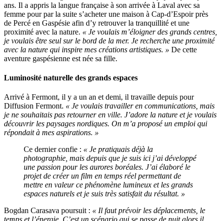
ans. Il a appris la langue française à son arrivée à Laval avec sa
femme pour par la suite s’acheter une maison à Cap-d’Espoir près
de Percé en Gaspésie afin d’y retrouver la tranquillité et une
proximité avec la nature.
« Je voulais m’éloigner des grands centres,
je voulais être seul sur le bord de la mer. Je recherche une proximité
avec la nature qui inspire mes créations artistiques. »
De cette
aventure gaspésienne est née sa fille.
Luminosité naturelle des grands espaces
Arrivé à Fermont, il y a un an et demi, il travaille depuis pour
Diffusion Fermont.
« Je voulais travailler en communications, mais
je ne souhaitais pas retourner en ville. J’adore la nature et je voulais
découvrir les paysages nordiques. On m’a proposé un emploi qui
répondait à mes aspirations. »
Ce dernier confie :
« Je pratiquais déjà la
photographie, mais depuis que je suis ici j’ai développé
une passion pour les aurores boréales. J’ai élaboré le
projet de créer un film en temps réel permettant de
mettre en valeur ce phénomène lumineux et les grands
espaces naturels et je suis très satisfait du résultat. »
Bogdan Carasava poursuit :
« Il faut prévoir les déplacements, le
temps et l’énergie. C’est un scénario qui se passe de nuit alors il