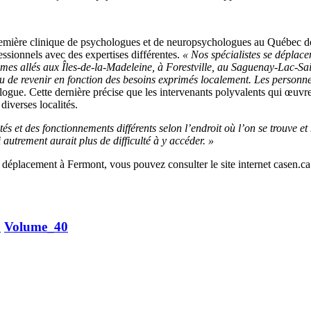
re clinique de psychologues et de neuropsychologues au Québec dont l
ssionnels avec des expertises différentes.
« Nos spécialistes se déplace
mmes allés aux Îles-de-la-Madeleine, à Forestville, au Saguenay-Lac-Sai
 de revenir en fonction des besoins exprimés localement. Les personnes
logue. Cette dernière précise que les intervenants polyvalents qui œu
diverses localités.
lités et des fonctionnements différents selon l’endroit où l’on se trouve 
ui autrement aurait plus de difficulté à y accéder. »
in déplacement à Fermont, vous pouvez consulter le site internet casen
9
Volume_40