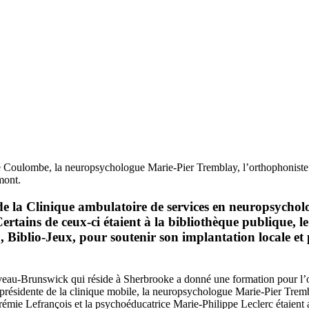
nce Coulombe, la neuropsychologue Marie-Pier Tremblay, l’orthophonis
mont.
 de la Clinique ambulatoire de services en neuropsycho
. Certains de ceux-ci étaient à la bibliothèque publique
u, Biblio-Jeux, pour soutenir son implantation locale et
u-Brunswick qui réside à Sherbrooke a donné une formation pour l’occ
ésidente de la clinique mobile, la neuropsychologue Marie-Pier Trembl
érémie Lefrançois et la psychoéducatrice Marie-Philippe Leclerc étaient