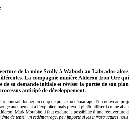
e
ouverture de la mine Scully à Wabush au Labrador alors 
férentes. La compagnie minière Alderon Iron Ore qui a 
de sa demande initiale et réviser la portée de son plan o
processus anticipé de développement.
rador pourrait donner un coup de pouce au démarrage d’un nouveau proje
songe aucunement à l’exploiter, mais prévoit plutôt utiliser la mine ab
d’Alderon, Mark Morabito il faut exclure la possibilité d’une réouvertur
et même de tenter un redémarrage, peu importe si les infrastructures nou