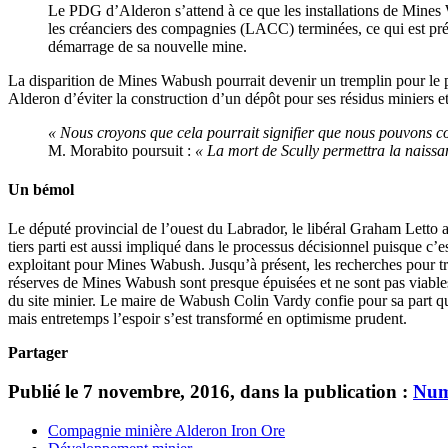
Le PDG d’Alderon s’attend à ce que les installations de Mines
les créanciers des compagnies (LACC) terminées, ce qui est prév
démarrage de sa nouvelle mine.
La disparition de Mines Wabush pourrait devenir un tremplin pour le p
Alderon d’éviter la construction d’un dépôt pour ses résidus miniers e
« Nous croyons que cela pourrait signifier que nous pouvons co
M. Morabito poursuit :
« La mort de Scully permettra la naiss
Un bémol
Le député provincial de l’ouest du Labrador, le libéral Graham Letto aff
tiers parti est aussi impliqué dans le processus décisionnel puisque 
exploitant pour Mines Wabush. Jusqu’à présent, les recherches pour tro
réserves de Mines Wabush sont presque épuisées et ne sont pas viables
du site minier. Le maire de Wabush Colin Vardy confie pour sa part que
mais entretemps l’espoir s’est transformé en optimisme prudent.
Partager
Publié le 7 novembre, 2016, dans la publication :
Num
Compagnie minière Alderon Iron Ore