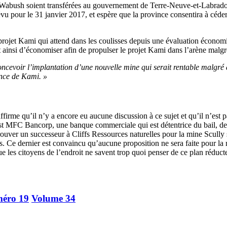
 Wabush soient transférées au gouvernement de Terre-Neuve-et-Labrador 
u pour le 31 janvier 2017, et espère que la province consentira à céder 
rojet Kami qui attend dans les coulisses depuis une évaluation économi
t ainsi d’économiser afin de propulser le projet Kami dans l’arène malgr
ncevoir l’implantation d’une nouvelle mine qui serait rentable malgré d
ance de Kami. »
irme qu’il n’y a encore eu aucune discussion à ce sujet et qu’il n’est pa
c’est MFC Bancorp, une banque commerciale qui est détentrice du bail, d
uver un successeur à Cliffs Ressources naturelles pour la mine Scully s
. Ce dernier est convaincu qu’aucune proposition ne sera faite pour la 
 les citoyens de l’endroit ne savent trop quoi penser de ce plan réducteu
éro 19
Volume 34