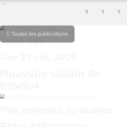
Toutes les publications
Route 389
Une 23 juin, 2026
Nouvelle saison de
travaux
Fête nationale du Québec
Entre affirmation