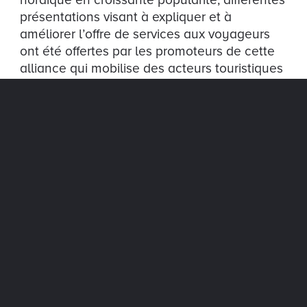
présentations visant à expliquer et à
améliorer l’offre de services aux voyageurs
ont été offertes par les promoteurs de cette
alliance qui mobilise des acteurs touristiques
et plusieurs partenaires des deux côtés de la
frontière. L’ambiance décontractée était
propice à un réseautage des divers
intervenants du milieu touristique de la
région sur place notamment des
représentants des bureaux d’information
touristique de Fermont et Gateway Labrador
de Labrador City. Le public a aussi pu se
familiariser avec les différents services
disponibles pour les visiteurs en quête de
grands espaces toujours plus nombreux à
emprunter la TransQuébec-Labrador, une
route interprovinciale mythique qui s’étale en