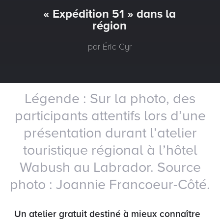
« Expédition 51 » dans la
région
par Éric Cyr
Légende : Sur la photo, des
participants attentifs lors d’une
présentation durant l’atelier
touristique régional à l’hôtel
Wabush au Labrador. Source
photo : Joannie Francoeur-Côté.
Un atelier gratuit destiné à mieux connaître