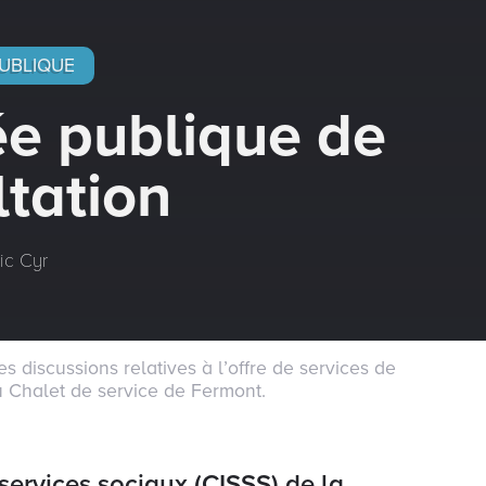
UBLIQUE
e publique de
tation
ic Cyr
s discussions relatives à l’offre de services de
u Chalet de service de Fermont.
services sociaux (CISSS) de la