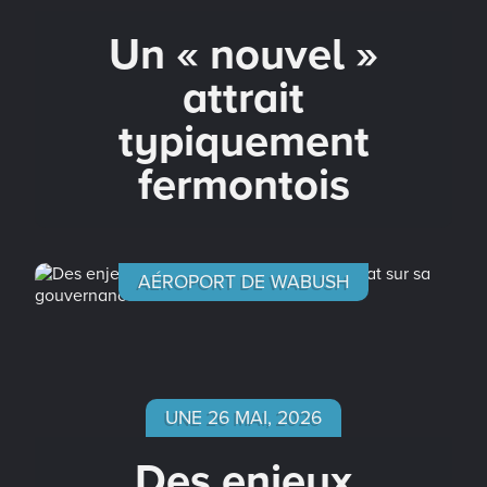
Un « nouvel »
attrait
typiquement
fermontois
AÉROPORT DE WABUSH
UNE 26 MAI, 2026
Des enjeux