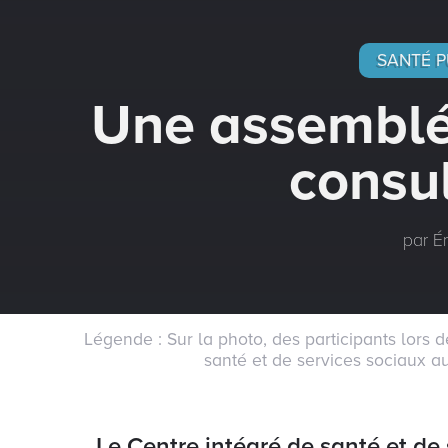
SANTÉ P
Une assemblé
consul
par Ér
Légende : Sur la photo, des participants lors de
santé et de services sociaux a
Le Centre intégré de santé et de 