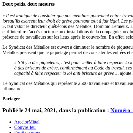
Deux poids, deux mesures
« Il est ironique de constater que nos membres pouvaient entrer travai
lorsqu’ils exercent leur droit de grève pourtant tout à fait légal. Les p
»
, fait valoir le directeur québécois des Métallos, Dominic Lemieux. 
et d’interdire l’accès nocturne aux installations de la compagnie aux br
présence de travailleurs sur les lieux après le couvre-feu. En effet, s
Le Syndicat des Métallos est ouvert à diminuer le nombre de piqueteurs
Métallos précisent que le piquetage permet de constater les entrées et s
« S’il y a des piqueteurs, c’est pour veiller à faire respecter la
à des briseurs de grève, conformément au Code du travail, ces i
capacité à faire respecter la loi anti-briseurs de grève »
, ajout
Le Syndicat des Métallos qui représente 2500 travailleurs et travaille
tribunaux.
Partager
Publié le 24 mai, 2021, dans la publication :
Numéro_
ArcelorMittal
Couvre-feu
Droit de grève