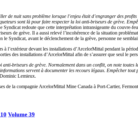
ller de nuit sans problème lorsque l’enjeu était d’engranger des profit
iqueteurs sont là pour faire respecter la loi anti-briseurs de grève. Empê
Le Syndicat redoute que cette interprétation intransigeante du couvre-f
iseurs de grève. Il a aussi relevé l’incohérence de la situation problémat
elon le Syndicat, avant le déclenchement de la grève, personne ne semblai
 à l’extérieur devant les installations d’ArcelorMittal pendant la pério
orties des installations d’ArcelorMittal afin de s’assurer que seul le pe
 loi anti-briseurs de grève. Normalement dans un conflit, on note toutes l
nformations servent à documenter les recours légaux. Empêcher tout piqu
e Dominic Lemieux.
uses de la compagnie ArcelorMittal Mine Canada à Port-Cartier, Fermont e
10
Volume 39