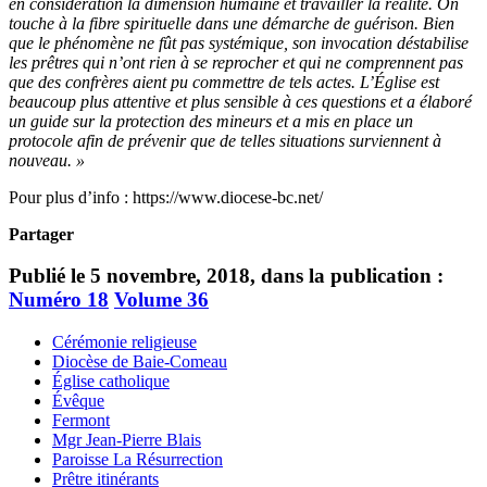
en considération la dimension humaine et travailler la réalité. On
touche à la fibre spirituelle dans une démarche de guérison. Bien
que le phénomène ne fût pas systémique, son invocation déstabilise
les prêtres qui n’ont rien à se reprocher et qui ne comprennent pas
que des confrères aient pu commettre de tels actes. L’Église est
beaucoup plus attentive et plus sensible à ces questions et a élaboré
un guide sur la protection des mineurs et a mis en place un
protocole afin de prévenir que de telles situations surviennent à
nouveau. »
Pour plus d’info : https://www.diocese-bc.net/
Partager
Publié le 5 novembre, 2018, dans la publication :
Numéro 18
Volume 36
Cérémonie religieuse
Diocèse de Baie-Comeau
Église catholique
Évêque
Fermont
Mgr Jean-Pierre Blais
Paroisse La Résurrection
Prêtre itinérants