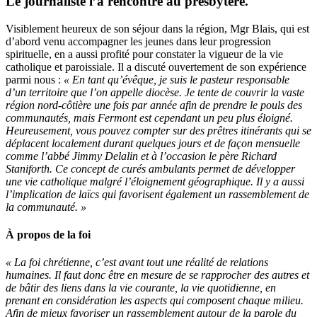
Le journaliste l’a rencontré au presbytère.
Visiblement heureux de son séjour dans la région, Mgr Blais, qui est
d’abord venu accompagner les jeunes dans leur progression
spirituelle, en a aussi profité pour constater la vigueur de la vie
catholique et paroissiale. Il a discuté ouvertement de son expérience
parmi nous :
« En tant qu’évêque, je suis le pasteur responsable
d’un territoire que l’on appelle diocèse. Je tente de couvrir la vaste
région nord-côtière une fois par année afin de prendre le pouls des
communautés, mais Fermont est cependant un peu plus éloigné.
Heureusement, vous pouvez compter sur des prêtres itinérants qui se
déplacent localement durant quelques jours et de façon mensuelle
comme l’abbé Jimmy Delalin et à l’occasion le père Richard
Staniforth. Ce concept de curés ambulants permet de développer
une vie catholique malgré l’éloignement géographique. Il y a aussi
l’implication de laïcs qui favorisent également un rassemblement de
la communauté. »
À propos de la foi
« La foi chrétienne, c’est avant tout une réalité de relations
humaines. Il faut donc être en mesure de se rapprocher des autres et
de bâtir des liens dans la vie courante, la vie quotidienne, en
prenant en considération les aspects qui composent chaque milieu.
Afin de mieux favoriser un rassemblement autour de la parole du