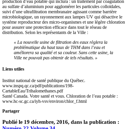
production d’eau potable qui inclura : un traitement par coagulation
au sulfate d’aluminium pour agglomérer les particules colloïdales,
suivi d’une ultrafiltration membranaire agissant comme barrière
microbiologique, un rayonnement aux lampes UV qui désactive le
système reproducteur des micro-organismes et une légère chloration
pour assurer une protection efficace dans tout le réseau de
distribution. Selon les représentants de la Ville :
« La nouvelle usine de filtration des eaux règlera la
problématique du haut taux de THM dans l’eau et
améliorera sa qualité et sa couleur. Sans cette usine, la
Ville ne pouvait pas obtenir de tels résultats. »
Liens utiles
Institut national de santé publique du Québec.
www.inspq.qc.ca/pdf/publications/198-
CartableEau/Trihalomethanes.pdf
Santé Canada. Votre santé et vous. Chloration de l’eau potable :
www.hc-sc.gc.ca/iyh-vsv/environ/chlor_f.html
Partager
Publié le 19 décembre, 2016, dans la publication :
Numéro 22
Volume 34