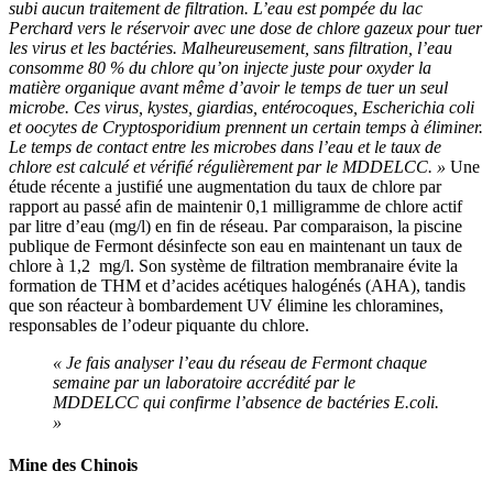
subi aucun traitement de filtration. L’eau est pompée du lac
Perchard vers le réservoir avec une dose de chlore gazeux pour tuer
les virus et les bactéries. Malheureusement, sans filtration, l’eau
consomme 80 % du chlore qu’on injecte juste pour oxyder la
matière organique avant même d’avoir le temps de tuer un seul
microbe. Ces virus, kystes, giardias, entérocoques, Escherichia coli
et oocytes de Cryptosporidium prennent un certain temps à éliminer.
Le temps de contact entre les microbes dans l’eau et le taux de
chlore est calculé et vérifié régulièrement par le MDDELCC. »
Une
étude récente a justifié une augmentation du taux de chlore par
rapport au passé afin de maintenir 0,1 milligramme de chlore actif
par litre d’eau (mg/l) en fin de réseau. Par comparaison, la piscine
publique de Fermont désinfecte son eau en maintenant un taux de
chlore à 1,2 mg/l. Son système de filtration membranaire évite la
formation de THM et d’acides acétiques halogénés (AHA), tandis
que son réacteur à bombardement UV élimine les chloramines,
responsables de l’odeur piquante du chlore.
« Je fais analyser l’eau du réseau de Fermont chaque
semaine par un laboratoire accrédité par le
MDDELCC qui confirme l’absence de bactéries E.coli.
»
Mine des Chinois