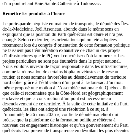
d’un pont reliant Baie-Sainte-Catherine à Tadoussac.
Remettre les pendules à l’heure
Le porte-parole péquiste en matière de transports, le député des Îles-
de-la-Madeleine, Joël Arseneau, abonde dans le même sens en
expliquant que la position du Parti québécois est claire et n’a pas
changé. Selon ce dernier, les orientations qui ont été adoptées
récemment lors du congrès d’orientation de cette formation politique
ne faisaient pas l’énumération exhaustive de chacun des projets
d’infrastructures que le PQ veut concrétiser d’où la rumeur. « Les
projets particuliers ne sont pas énumérés dans le projet national.
Nous voulons investir de façon responsable dans les infrastructures,
comme la rénovation de certains hôpitaux vétustes et le réseau
routier, et nous sommes favorables au désenclavement du territoire
nord-côtier grâce à l’édification d’un pont à Tadoussac. J’ai moi-
même proposé une motion à l’Assemblée nationale du Québec afin
que celle-ci reconnaisse que la Côte-Nord est géographiquement
enclavée et que la construction d’un pont est nécessaire au
désenclavement de ce territoire. À la suite de cette initiative du Parti
québécois, les élus ont adopté une résolution à ce sujet, à
l’unanimité, le 26 mars 2025 », confie le député madelinot qui
précise que la plateforme de la formation politique réitérera à
nouveau cet engagement historique et qu’un gouvernement du Parti
québécois fera preuve de transparence en dévoilant les plus récentes