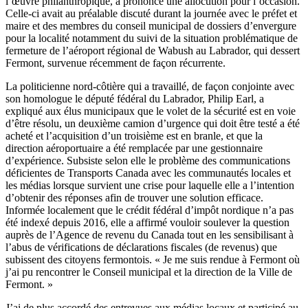
l’œuvre philanthropique, a prononcé une allocution pour l’occasion.
Celle-ci avait au préalable discuté durant la journée avec le préfet et
maire et des membres du conseil municipal de dossiers d’envergure
pour la localité notamment du suivi de la situation problématique de
fermeture de l’aéroport régional de Wabush au Labrador, qui dessert
Fermont, survenue récemment de façon récurrente.
La politicienne nord-côtière qui a travaillé, de façon conjointe avec
son homologue le député fédéral du Labrador, Philip Earl, a
expliqué aux élus municipaux que le volet de la sécurité est en voie
d’être résolu, un deuxième camion d’urgence qui doit être testé a été
acheté et l’acquisition d’un troisième est en branle, et que la
direction aéroportuaire a été remplacée par une gestionnaire
d’expérience. Subsiste selon elle le problème des communications
déficientes de Transports Canada avec les communautés locales et
les médias lorsque survient une crise pour laquelle elle a l’intention
d’obtenir des réponses afin de trouver une solution efficace.
Informée localement que le crédit fédéral d’impôt nordique n’a pas
été indexé depuis 2016, elle a affirmé vouloir soulever la question
auprès de l’Agence de revenu du Canada tout en les sensibilisant à
l’abus de vérifications de déclarations fiscales (de revenus) que
subissent des citoyens fermontois. « Je me suis rendue à Fermont où
j’ai pu rencontrer le Conseil municipal et la direction de la Ville de
Fermont. »
J’ai de plus accordé des entrevues aux médias locaux et participé au