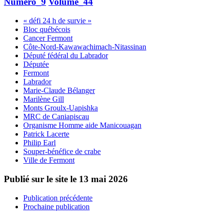
Numéro_9
Volume_44
« défi 24 h de survie »
Bloc québécois
Cancer Fermont
Côte-Nord-Kawawachimach-Nitassinan
Député fédéral du Labrador
Députée
Fermont
Labrador
Marie-Claude Bélanger
Marilène Gill
Monts Groulx-Uapishka
MRC de Caniapiscau
Organisme Homme aide Manicouagan
Patrick Lacerte
Philip Earl
Souper-bénéfice de crabe
Ville de Fermont
Publié sur le site le
13 mai 2026
Publication précédente
Prochaine publication