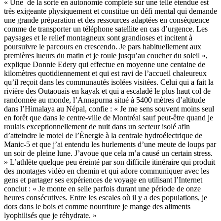
« Une de la sorte en autonomie complète sur une telle étendue est
très exigeante physiquement et constitue un défi mental qui demande
une grande préparation et des ressources adaptées en conséquence
comme de transporter un téléphone satellite en cas d’urgence. Les
paysages et le relief montagneux sont grandioses et incitent à
poursuivre le parcours en crescendo. Je pars habituellement aux
premières lueurs du matin et je roule jusqu’au coucher du soleil »,
explique Donnie Edery qui effectue en moyenne une centaine de
kilomètres quotidiennement et qui est ravi de l’accueil chaleureux
qu’il reçoit dans les communautés isolées visitées. Celui qui a fait la
rivière des Outaouais en kayak et qui a escaladé le plus haut col de
randonnée au monde, l’Annapurna situé à 5400 mètres d’altitude
dans l’Himalaya au Népal, confie : « Je me sens souvent moins seul
en forêt que dans le centre-ville de Montréal sauf peut-être quand je
roulais exceptionnellement de nuit dans un secteur isolé afin
d’atteindre le motel de l’Énergie à la centrale hydroélectrique de
Manic-5 et que j’ai entendu les hurlements d’une meute de loups par
un soir de pleine lune. J’avoue que cela m’a causé un certain stress.
» L’athlète quelque peu éreinté par son difficile itinéraire qui produit
des montages vidéo en chemin et qui adore communiquer avec les
gens et partager ses expériences de voyage en utilisant l’Internet
conclut : « Je monte en selle parfois durant une période de onze
heures consécutives. Entre les escales où il y a des populations, je
dors dans le bois et comme nourriture je mange des aliments
lyophilisés que je réhydrate. »