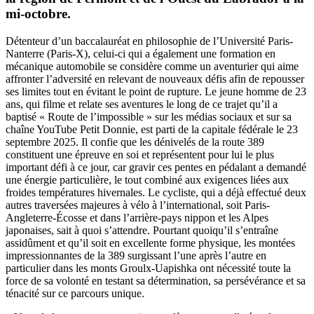
mi-octobre.
Détenteur d’un baccalauréat en philosophie de l’Université Paris-
Nanterre (Paris-X), celui-ci qui a également une formation en
mécanique automobile se considère comme un aventurier qui aime
affronter l’adversité en relevant de nouveaux défis afin de repousser
ses limites tout en évitant le point de rupture. Le jeune homme de 23
ans, qui filme et relate ses aventures le long de ce trajet qu’il a
baptisé « Route de l’impossible » sur les médias sociaux et sur sa
chaîne YouTube Petit Donnie, est parti de la capitale fédérale le 23
septembre 2025. Il confie que les dénivelés de la route 389
constituent une épreuve en soi et représentent pour lui le plus
important défi à ce jour, car gravir ces pentes en pédalant a demandé
une énergie particulière, le tout combiné aux exigences liées aux
froides températures hivernales. Le cycliste, qui a déjà effectué deux
autres traversées majeures à vélo à l’international, soit Paris-
Angleterre-Écosse et dans l’arrière-pays nippon et les Alpes
japonaises, sait à quoi s’attendre. Pourtant quoiqu’il s’entraîne
assidûment et qu’il soit en excellente forme physique, les montées
impressionnantes de la 389 surgissant l’une après l’autre en
particulier dans les monts Groulx-Uapishka ont nécessité toute la
force de sa volonté en testant sa détermination, sa persévérance et sa
ténacité sur ce parcours unique.