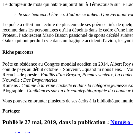
Le dompteur de mots qui habite aujourd’hui à Témiscouata-sur-le-Lac e
« Je suis heureux d’être ici. J’adore ce milieu. Que Fermont vou
Le poète a offert une lecture de plusieurs de ses poèmes tirés de quelq
reconnu dans les personnages qu’il a dépeints dans le cadre d’une in
Proteau, l’adolescent Mario Bisson passionné de sports décédé subit
Oakes qui ont perdu la vie dans un tragique accident d’avion, le synd
Riche parcours
Poète en résidence au Congrès mondial acadien en 2014, Albert Roy a 
coin de pays au début octobre « Souvenir…quand tu nous tiens. » Voici 
Recueils de poésie :
Fouillis d’un Brayon, Poèmes venteux, La coule
Nouvelle :
Des Brayonneries
Romans :
Comme à la vraie cachette et dans la catégorie jeunesse Ac
Biographie :
Confidences sur un air country-biographie du chanteur 
Vous pouvez emprunter plusieurs de ses écrits à la bibliothèque muni
Partager
Publié le 27 mai, 2019, dans la publication :
Numéro_