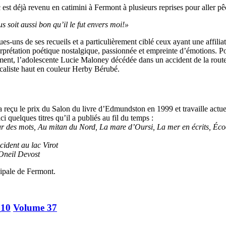
st déjà revenu en catimini à Fermont à plusieurs reprises pour aller pê
s soit aussi bon qu’il le fut envers moi!»
ues-uns de ses recueils et a particulièrement ciblé ceux ayant une affili
terprétation poétique nostalgique, passionnée et empreinte d’émotions.
ement, l’adolescente Lucie Maloney décédée dans un accident de la rout
icaliste haut en couleur Herby Bérubé.
reçu le prix du Salon du livre d’Edmundston en 1999 et travaille actue
quelques titres qu’il a publiés au fil du temps :
ur des mots, Au mitan du Nord, La mare d’Oursi, La mer en écrits, Éc
cident au lac Virot
Oneil Devost
cipale de Fermont.
10
Volume 37