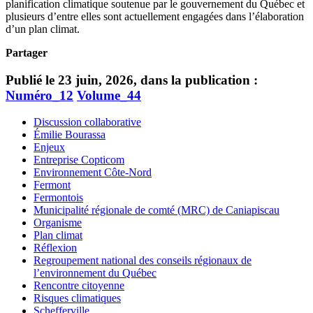
planification climatique soutenue par le gouvernement du Québec et
plusieurs d’entre elles sont actuellement engagées dans l’élaboration
d’un plan climat.
Partager
Publié le 23 juin, 2026, dans la publication :
Numéro_12
Volume_44
Discussion collaborative
Émilie Bourassa
Enjeux
Entreprise Copticom
Environnement Côte-Nord
Fermont
Fermontois
Municipalité régionale de comté (MRC) de Caniapiscau
Organisme
Plan climat
Réflexion
Regroupement national des conseils régionaux de
l’environnement du Québec
Rencontre citoyenne
Risques climatiques
Schefferville