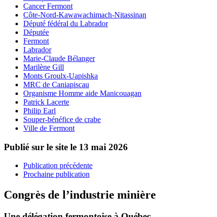
Cancer Fermont
Côte-Nord-Kawawachimach-Nitassinan
Député fédéral du Labrador
Députée
Fermont
Labrador
Marie-Claude Bélanger
Marilène Gill
Monts Groulx-Uapishka
MRC de Caniapiscau
Organisme Homme aide Manicouagan
Patrick Lacerte
Philip Earl
Souper-bénéfice de crabe
Ville de Fermont
Publié sur le site le
13 mai 2026
Publication précédente
Prochaine publication
Congrès de l’industrie minière
Une délégation fermontoise à Québec