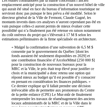
Les études commandées par la mairie concernant l’ancien
emplacement anticipé pour la construction d’un nouvel hôtel de ville
qui aurait été situé en face du bureau d’information touristique ne
serviront donc pas puisque le lieu prévu a été modifié. Selon le
directeur général de la Ville de Fermont, Claude Gagné, les
montants investis dans ces analyses n’auront cependant pas été en
vain puisque celles-ci auront permis de mieux évaluer cette
possibilité qui n’a finalement pas été retenue en raison notamment
du coût onéreux du projet qui s’élèverait à 17 M $ selon les
estimations préliminaires de la firme spécialisée en architecture.
« Malgré la confirmation d’une subvention de 6,5 M $
consentie par le gouvernement du Québec [dont les
fonds auraient été seulement disponibles en 2029]
et
une contribution financière d’ArcelorMittal [250 000 $]
pour la construction de nouveaux bureaux pour la
MRC et la Ville, le prix était trop élevé pour justifier ce
choix et la municipalité a donc retenu une option qui
répond mieux au budget qu’il est possible d’y consacrer
en prenant en considération les finances publiques. »
Ce dernier explique qu’il fallait prendre une décision
irrévocable afin de permettre aux promoteurs du Centre
de la petite enfance (CPE) Le Mur-mûr de finalement
entreprendre les travaux de réaménagement des anciens
locaux administratifs de la MRC et de la Ville dans le