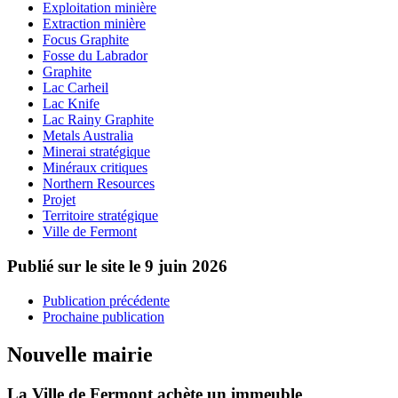
Exploitation minière
Extraction minière
Focus Graphite
Fosse du Labrador
Graphite
Lac Carheil
Lac Knife
Lac Rainy Graphite
Metals Australia
Minerai stratégique
Minéraux critiques
Northern Resources
Projet
Territoire stratégique
Ville de Fermont
Publié sur le site le
9 juin 2026
Publication précédente
Prochaine publication
Nouvelle mairie
La Ville de Fermont achète un immeuble