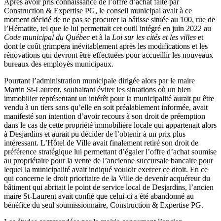
Après avoir pris connaissance de l’offre d’achat faite par
Construction & Expertise PG, le conseil municipal avait à ce
moment décidé de ne pas se procurer la bâtisse située au 100, rue de
l’Hématite, tel que le lui permettait cet outil intégré en juin 2022 au
Code municipal du Québec
et à la
Loi sur les cités et les villes
et
dont le coût grimpera inévitablement après les modifications et les
rénovations qui devront être effectuées pour accueillir les nouveaux
bureaux des employés municipaux.
Pourtant l’administration municipale dirigée alors par le maire
Martin St-Laurent, souhaitant éviter les situations où un bien
immobilier représentant un intérêt pour la municipalité aurait pu être
vendu à un tiers sans qu’elle en soit préalablement informée, avait
manifesté son intention d’avoir recours à son droit de préemption
dans le cas de cette propriété immobilière locale qui appartenait alors
à Desjardins et aurait pu décider de l’obtenir à un prix plus
intéressant. L’Hôtel de Ville avait finalement retiré son droit de
préférence stratégique lui permettant d’égaler l’offre d’achat soumise
au propriétaire pour la vente de l’ancienne succursale bancaire pour
lequel la municipalité avait indiqué vouloir exercer ce droit. En ce
qui concerne le droit prioritaire de la Ville de devenir acquéreur du
bâtiment qui abritait le point de service local de Desjardins, l’ancien
maire St-Laurent avait confié que celui-ci a été abandonné au
bénéfice du seul soumissionnaire, Construction & Expertise PG.