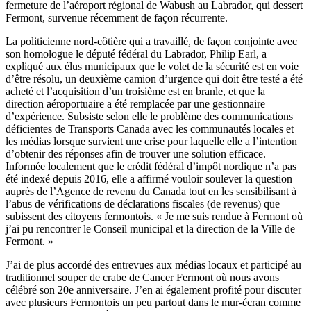
fermeture de l’aéroport régional de Wabush au Labrador, qui dessert
Fermont, survenue récemment de façon récurrente.
La politicienne nord-côtière qui a travaillé, de façon conjointe avec
son homologue le député fédéral du Labrador, Philip Earl, a
expliqué aux élus municipaux que le volet de la sécurité est en voie
d’être résolu, un deuxième camion d’urgence qui doit être testé a été
acheté et l’acquisition d’un troisième est en branle, et que la
direction aéroportuaire a été remplacée par une gestionnaire
d’expérience. Subsiste selon elle le problème des communications
déficientes de Transports Canada avec les communautés locales et
les médias lorsque survient une crise pour laquelle elle a l’intention
d’obtenir des réponses afin de trouver une solution efficace.
Informée localement que le crédit fédéral d’impôt nordique n’a pas
été indexé depuis 2016, elle a affirmé vouloir soulever la question
auprès de l’Agence de revenu du Canada tout en les sensibilisant à
l’abus de vérifications de déclarations fiscales (de revenus) que
subissent des citoyens fermontois. « Je me suis rendue à Fermont où
j’ai pu rencontrer le Conseil municipal et la direction de la Ville de
Fermont. »
J’ai de plus accordé des entrevues aux médias locaux et participé au
traditionnel souper de crabe de Cancer Fermont où nous avons
célébré son 20e anniversaire. J’en ai également profité pour discuter
avec plusieurs Fermontois un peu partout dans le mur-écran comme