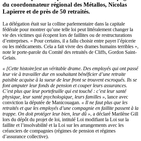
du coordonnateur régional des Métallos, Nicolas
Lapierre et de près de 50 retraités.
La délégation était sur la colline parlementaire dans la capitale
fédérale pour montrer qu’une telle loi peut littéralement changer la
vie des victimes qui écopent lors de faillites ou de restructurations
d’entreprises. « Pour certains, il a fallu choisir entre payer l’épicerie
ou les médicaments. Cela a fait vivre des drames humains terribles »,
note le porte-parole du Comité des retraités de Cliffs, Gordon Saint-
Gelais.
« [Cette histoire]est un véritable drame. Des employés qui ont passé
leur vie à travailler dur en souhaitant bénéficier d’une retraite
paisible acquise à la sueur de leur front se trouvent escroqués. Ils se
font amputer leur fonds de pension et couper leurs assurances.
C’est plus que leur portefeuille qui est touché : c’est leur santé
physique, leur santé psychologique, leurs familles »
, lance avec
conviction la députée de Manicouagan.
« Il ne faut plus que les
retraités et que les employés d’une compagnie en faillite passent à la
trappe. On doit protéger leur bien, leur dû »
, a déclaré Marilène Gill
lors du dépôt du projet de loi, intitulé Loi modifiant la Loi sur la
faillite et l’insolvabilité et la Loi sur les arrangements avec les
créanciers de compagnies (régimes de pension et régimes
d’assurance collective).