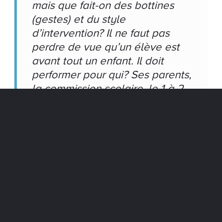
mais que fait-on des bottines
(gestes) et du style
d’intervention? Il ne faut pas
perdre de vue qu’un élève est
avant tout un enfant. Il doit
performer pour qui? Ses parents,
la commission scolaire, le 1 à 2
% de la population mondiale qui
possède la quasi-totalité de la
richesse? Réussir sa vie ça
signifie quoi? C’est d’abord être
heureux! Il s’agit ici de réussir à
créer des situations favorisant le
plaisir et le bonheur tout en
apprenant. Il s’agit de respecter
les enfants dans ce qu’ils sont